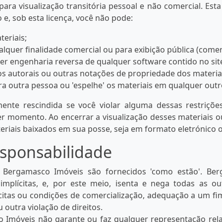
ra visualização transitória pessoal e não comercial. Est
 e, sob esta licença, você não pode:
teriais;
alquer finalidade comercial ou para exibição pública (comer
zer engenharia reversa de qualquer software contido no s
os autorais ou outras notações de propriedade dos materia
ara outra pessoa ou 'espelhe' os materiais em qualquer outr
mente rescindida se você violar alguma dessas restriçõe
 momento. Ao encerrar a visualização desses materiais ou
eriais baixados em sua posse, seja em formato eletrónico 
esponsabilidade
a Bergamasco Imóveis são fornecidos 'como estão'. Be
implícitas, e, por este meio, isenta e nega todas as ou
ícitas ou condições de comercialização, adequação a um fi
 outra violação de direitos.
 Imóveis não garante ou faz qualquer representação relat