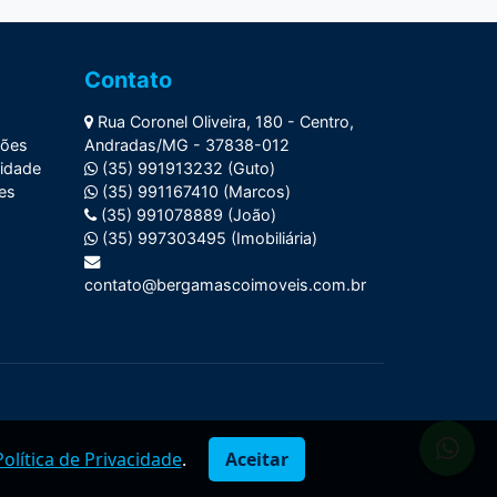
Contato
Rua Coronel Oliveira, 180 - Centro,
ções
Andradas/MG - 37838-012
cidade
(35) 991913232 (Guto)
ies
(35) 991167410 (Marcos)
(35) 991078889 (João)
(35) 997303495 (Imobiliária)
contato@bergamascoimoveis.com.br
Política de Privacidade
.
Aceitar