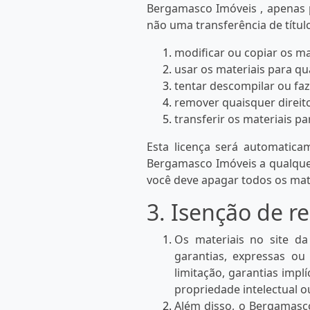
Bergamasco Imóveis , apenas pa
não uma transferência de título
modificar ou copiar os ma
usar os materiais para qu
tentar descompilar ou fa
remover quaisquer direit
transferir os materiais p
Esta licença será automatica
Bergamasco Imóveis a qualquer
você deve apagar todos os mat
3. Isenção de r
Os materiais no site d
garantias, expressas ou 
limitação, garantias impl
propriedade intelectual ou
Além disso, o Bergamasco